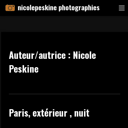
Skip
nicolepeskine photographies
Me
to
content
Auteur/autrice :
Nicole
Peskine
Paris, extérieur , nuit