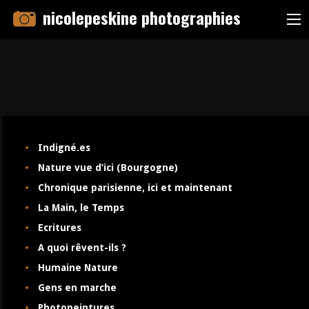
Skip
nicolepeskine photographies
Me
to
content
Indigné.es
Nature vue d’ici (Bourgogne)
Chronique parisienne, ici et maintenant
La Main, le Temps
Ecritures
A quoi rêvent-ils ?
Humaine Nature
Gens en marche
Photopeintures