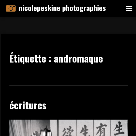
Skip
nicolepeskine photographies
Me
to
content
Étiquette :
andromaque
écritures