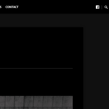
face
Se
|
S
CONTACT
To