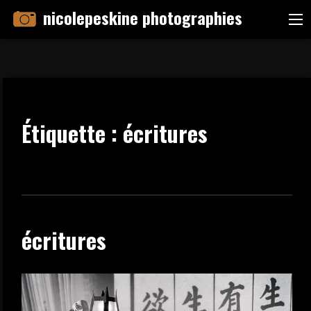
Skip
nicolepeskine photographies
Me
to
content
Étiquette :
écritures
écritures