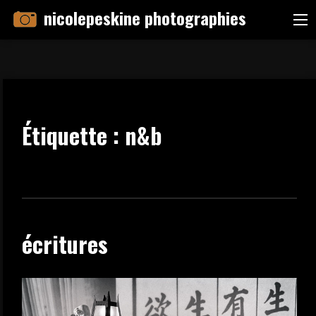
Skip
nicolepeskine photographies
Me
to
content
Étiquette :
n&b
écritures