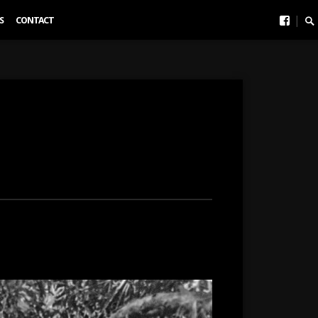
face
Se
|
S
CONTACT
To